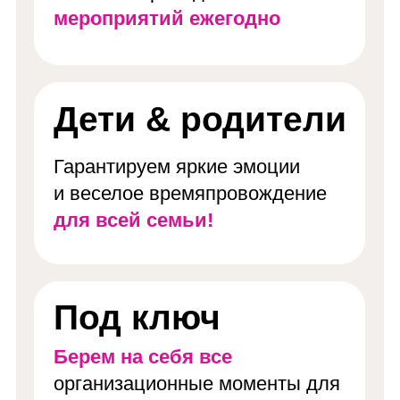
Гарантируем яркие эмоции
и веселое времяпровождение
для всей семьи!
Под ключ
Берем на себя все
организационные моменты для
проведения самого
запоминающегося праздника
Оценка гостей –
9.8 из 10
К нам всегда хочется вернуться!
Гости в восторге
от наших
мероприятий