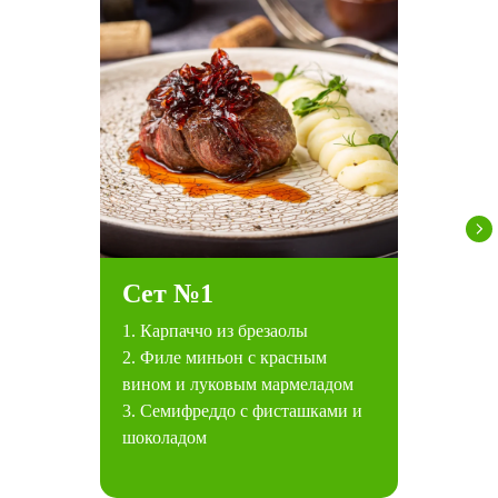
Сет №1
1. Карпаччо из брезаолы
2. Филе миньон с красным
вином и луковым мармеладом
3. Семифреддо с фисташками и
шоколадом